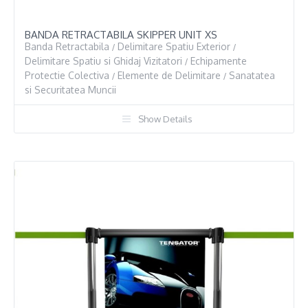
BANDA RETRACTABILA SKIPPER UNIT XS
Banda Retractabila
Delimitare Spatiu Exterior
/
/
Delimitare Spatiu si Ghidaj Vizitatori
Echipamente
/
Protectie Colectiva
Elemente de Delimitare
Sanatatea
/
/
si Securitatea Muncii
Show Details