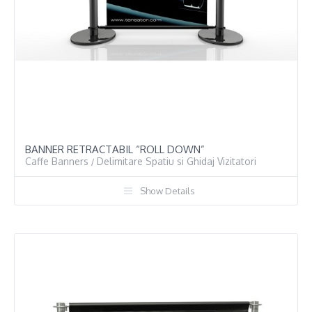
BANNER RETRACTABIL “ROLL DOWN”
Caffe Banners
Delimitare Spatiu si Ghidaj Vizitatori
/
Show Details