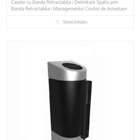
Casete cu Banda Retractabila
Delimitare Spatiu prin
/
Banda Retractabila
Managementul Cozilor de Asteptare
/
Show Details