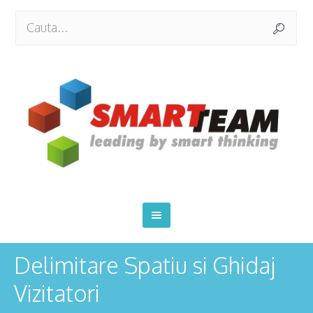
Delimitare Spatiu si Ghidaj
Vizitatori