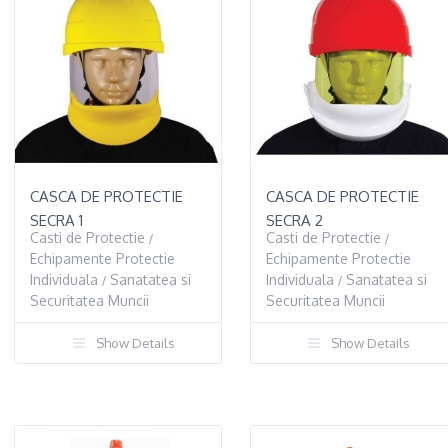
CASCA DE PROTECTIE
CASCA DE PROTECTIE
SECRA 1
SECRA 2
Casti de Protectie
Casti de Protectie
/
/
Echipamente Protectie
Echipamente Protectie
Individuala
Sanatatea si
Individuala
Sanatatea si
/
/
Securitatea Muncii
Securitatea Muncii
Show Details
Show Details