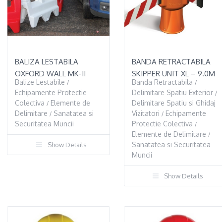
BALIZA LESTABILA
BANDA RETRACTABILA
OXFORD WALL MK-II
SKIPPER UNIT XL – 9.0M
Balize Lestabile
Banda Retractabila
/
/
Echipamente Protectie
Delimitare Spatiu Exterior
/
Colectiva
Elemente de
Delimitare Spatiu si Ghidaj
/
Delimitare
Sanatatea si
Vizitatori
Echipamente
/
/
Securitatea Muncii
Protectie Colectiva
/
Elemente de Delimitare
/
Sanatatea si Securitatea
Show Details
Muncii
Show Details