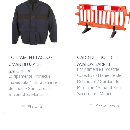
ECHIPAMENT FACTOR
GARD DE PROTECTIE
UMAN BLUZA SI
AVALON BARRIER
Echipamente Protectie
SALOPETA
Colectiva
Elemente de
Echipamente Protectie
/
Delimitare
Garduri de
Individuala
Imbracaminte
/
/
Protectie
Sanatatea si
de Lucru
Sanatatea si
/
/
Securitatea Muncii
Securitatea Muncii
Show Details
Show Details