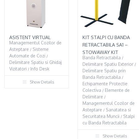
ASISTENT VIRTUAL
KIT STALPI CU BANDA
Managementul Cozilor de
RETRACTABILA SA1 –
Asteptare
Sisteme
/
STOWAWAY KIT
Automate de Cozi
/
Banda Retractabila
/
Delimitare Spatiu si Ghidaj
Delimitare Spatiu Exterior
/
Vizitatori
Info Desk
/
Delimitare Spatiu prin
Banda Retractabila
/
Show Details
Echipamente Protectie
Colectiva
Elemente de
/
Delimitare
/
Managementul Cozilor de
Asteptare
Sanatatea si
/
Securitatea Muncii
Stalpi
/
cu Banda Retractabila
Show Details