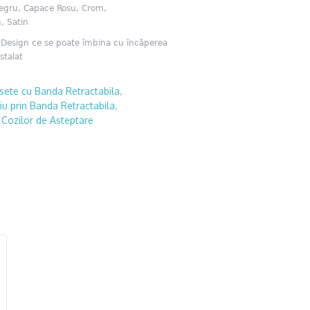
Negru, Capace Rosu, Crom,
, Satin
: Design ce se poate îmbina cu încăperea
stalat
sete cu Banda Retractabila
,
iu prin Banda Retractabila
,
ozilor de Asteptare