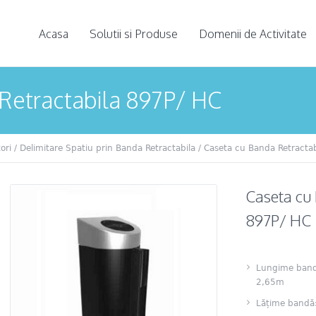
Acasa
Solutii si Produse
Domenii de Activitate
Retractabila 897P/ HC
ori
/
Delimitare Spatiu prin Banda Retractabila
/ Caseta cu Banda Retracta
Caseta cu
897P/ HC
Lungime band
2,65m
Lățime band