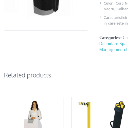
Culori: Corp 
Negru, Galben
Caracteristici
în care este in
Ca
Categories:
Delimitare Spat
Managementul C
Related products