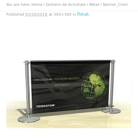
You are here:
Home
/
Domenii de Activitate
/
Retail
/
Banner_Crom
Retail
Published
03/30/2016
at 300×300 in
.