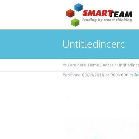
Untitledincerc
You are here:
Home
/
Acasa
/
Untitledinc
A
Published
03/28/2016
at 900×600 in