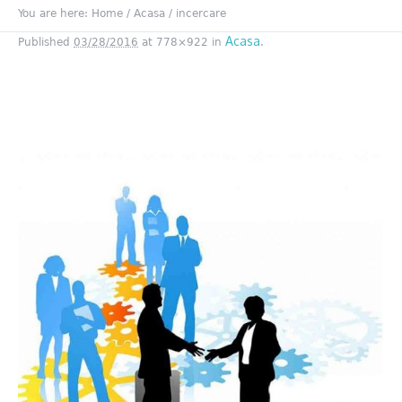
You are here:
Home
/
Acasa
/
incercare
Acasa
Published
03/28/2016
at 778×922 in
.