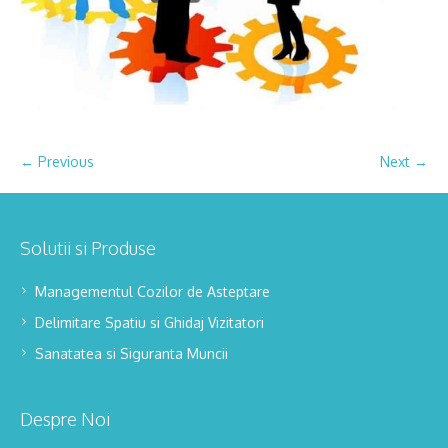
← Previous
Next →
Solutii si Produse
Managementul Cozilor de Asteptare
Delimitare Spatiu si Ghidaj Vizitatori
Sanatatea si Siguranta Muncii
Despre Noi