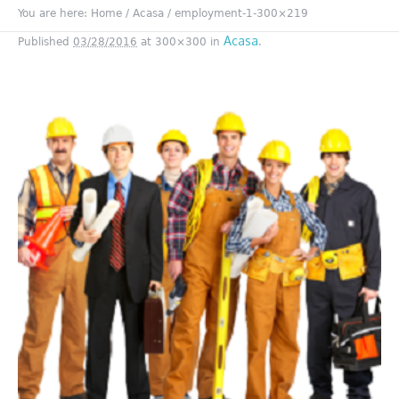
You are here:
Home
/
Acasa
/
employment-1-300×219
Acasa
Published
03/28/2016
at 300×300 in
.