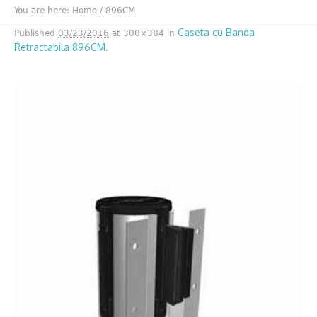
You are here:
Home
/
896CM
Caseta cu Banda
Published
03/23/2016
at 300×384 in
Retractabila 896CM
.