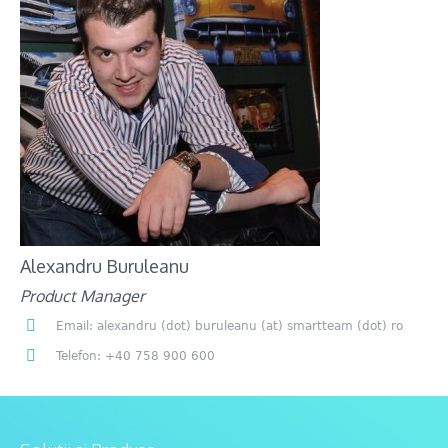
Alexandru Buruleanu
Product Manager
Email: alexandru (dot) buruleanu (at) smartteam (dot) ro
Telefon: +40 758 900 600