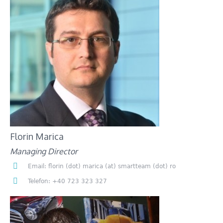
Florin Marica
Managing Director
Email: florin (dot) marica (at) smartteam (dot) ro
Telefon: +40 723 323 327